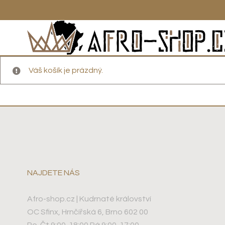
Váš košík je prázdný.
NAJDETE NÁS
Afro-shop.cz | Kudrnaté království
OC Sfinx, Hrnčířská 6, Brno 602 00
Po-Čt 9:00-18:00 Pá 9:00-17:00